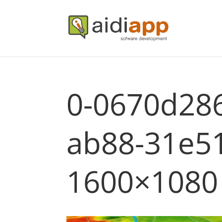
0-0670d286
ab88-31e5
1600×1080