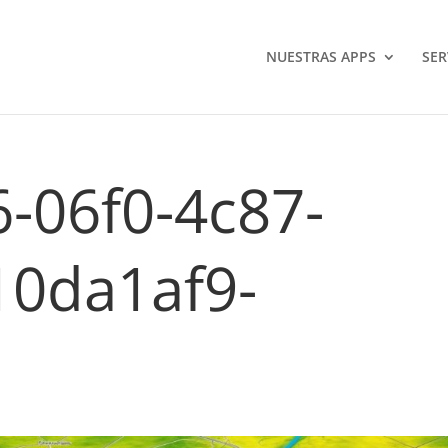
NUESTRAS APPS
SER
-06f0-4c87-
10da1af9-