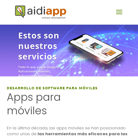
Estos son
nuestros
servicios
Todo lo que pueda imaginar
Aplicaciones móviles,
Aplicaciones escritorio,
Desarrollo Web
DESARROLLO DE SOFTWARE PARA MÓVILES
Apps para
móviles
En la última década, las apps móviles se han posicionado
como unas de
las herramientas más eficaces para las