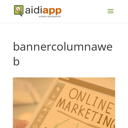
bannercolumnawe
b