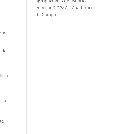
agrupaciones de usuarios
.
en Visor SIGPAC – Cuaderno
de Campo
dor
n de
de la
ar o
l
te