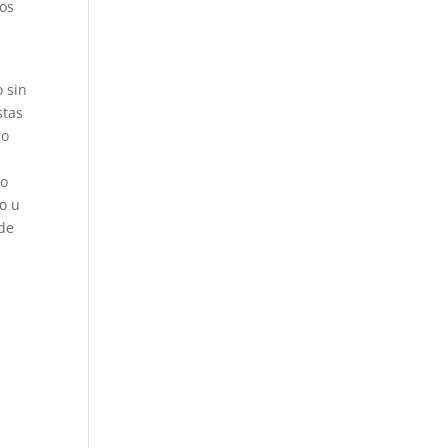
ños
 sin
stas
no
No
o u
 de