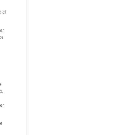
o el
car
os
e
o.
ier
de