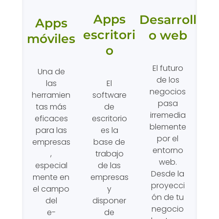
Apps
Desarroll
Apps
escritori
o web
móviles
o
El futuro
Una de
de los
El
las
negocios
software
herramien
pasa
de
tas más
irremedia
escritorio
eficaces
blemente
es la
para las
por el
base de
empresas
entorno
trabajo
,
web.
de las
especial
Desde la
empresas
mente en
proyecci
y
el campo
ón de tu
disponer
del
negocio
de
e-