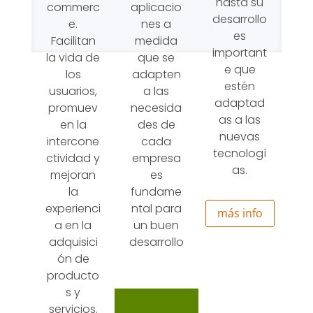
hasta su
aplicacio
commerc
desarrollo
nes a
e.
es
medida
Facilitan
important
que se
la vida de
e que
adapten
los
estén
a las
usuarios,
adaptad
necesida
promuev
as a las
des de
en la
nuevas
cada
intercone
tecnologí
empresa
ctividad y
as.
es
mejoran
fundame
la
ntal para
experienci
más info
un buen
a en la
desarrollo
adquisici
ón de
producto
s y
servicios.