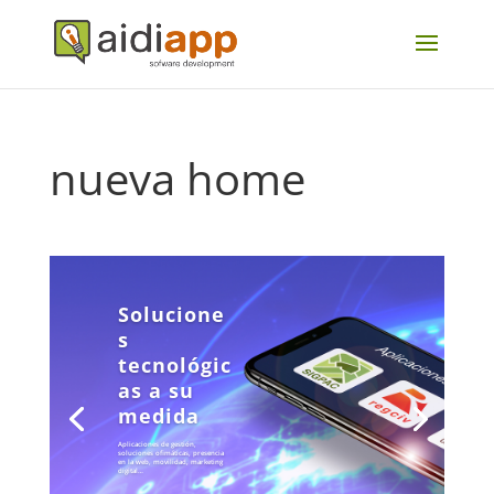
nueva home
Solucione
s
tecnológic
as a su
medida
Aplicaciones de gestión,
soluciones ofimáticas, presencia
en la web, movilidad, marketing
digital…